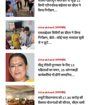
दिल्ली-देहरादून कॉरिडोर से जुड़ी 12
किमी ग्रीनफील्ड बाईपास का डीएम ने
किया निरीक्षण…
Uttarakhand (उत्तराखंड)
एसआईआर शिविरों का डीएम ने किया
निरीक्षण, बोले—कोई पात्र मतदाता सूची
से न छूटे…
Uttarakhand (उत्तराखंड)
तीलू रौतेली पुरस्कार के लिए 13
महिलाओं का चयन, 35 आंगनबाड़ी
कार्यकर्तियां भी होंगी सम्मानित…
Uttarakhand (उत्तराखंड)
मसूरी विधानसभा को 17.80 करोड़ की
विकास योजनाओं की सौगात, सीएम धामी