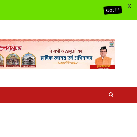
X
Got it!