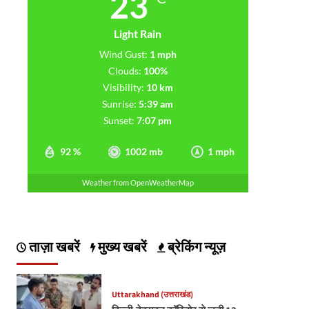
23
Light Rain
Wind Gust:
1 mph
Clouds:
100%
Visibility:
10 km
Sunrise:
5:39 am
Sunset:
7:07 pm
92 %
1002 mb
1 mph
Weather from OpenWeatherMap
ताज़ा खबरें
मुख्य खबरें
ब्रेकिंग न्यूज़
Uttarakhand (उत्तराखंड)