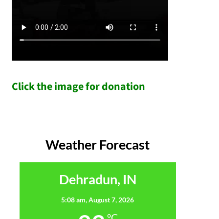
Click the image for donation
Weather Forecast
Dehradun, IN
5:08 am,
August 7, 2026
°C