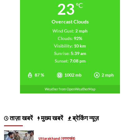
23
°C
Overcast Clouds
Wind Gust:
2 mph
Clouds:
92%
Visibility:
10 km
Sunrise:
5:39 am
Sunset:
7:08 pm
87 %
1002 mb
2 mph
Weather from OpenWeatherMap
ताज़ा खबरें
मुख्य खबरें
ब्रेकिंग न्यूज़
Uttarakhand (उत्तराखंड)