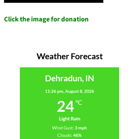
Click the image for donation
Weather Forecast
Dehradun, IN
11:26 pm,
August 8, 2026
24
°C
Light Rain
Wind Gust:
3 mph
Clouds:
46%