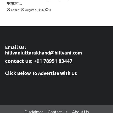
प्रक्षालन…
admin
August 4, 2026
0
Email Us:
hillvaniuttarakhand@hillvani.com
contact us: +91 78951 83447
Click Below To Advertise With Us
Disclaimer
Contact Us
About Us