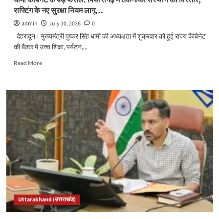
एमओयू…
राफ्टिंग के नए सुरक्षा नियम लागू…
admin
July 10, 2026
0
देहरादून। मुख्यमंत्री पुष्कर सिंह धामी की अध्यक्षता में शुक्रवार को हुई राज्य कैबिनेट
की बैठक में उच्च शिक्षा, पर्यटन,...
Read
Read More
more
about
धामी
कैबिनेट
के
बड़े
फैसले:
पिथौरागढ़
में
तकनीकी
संस्थान
का
विस्तार,
राफ्टिंग
Uttarakhand (उत्तराखंड)
के
नए