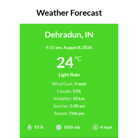
Weather Forecast
Dehradun, IN
9:15 pm,
August 8, 2026
24
°C
Light Rain
Wind Gust:
3 mph
Clouds:
53%
Visibility:
10 km
Sunrise:
5:40 am
Sunset:
7:06 pm
93 %
1005 mb
4 mph