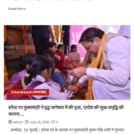
Read
Read More
more
about
मानसून
पर
सीएम
धामी
सख्त,
बोले-
आपदा
प्रबंधन
में
लापरवाही
बर्दाश्त
नहीं;
Uttarakhand (उत्तराखंड)
15
सितंबर
से
हरेला पर मुख्यमंत्री ने वृद्ध जागेश्वर में की पूजा, प्रदेश की सुख-समृद्धि की
‘जन-
कामना…
जन
की
admin
July 16, 2026
0
सरकार,
अल्मोड़ा, 16 जुलाई। हरेला पर्व के अवसर पर मुख्यमंत्री पुष्कर सिंह धामी ने गुरुवार
जन-