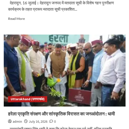
घोषणाएं..
देहरादून, 16 जुलाई। देहरादून जनपद में मतदाता सूची के विशेष गहन पुनरीक्षण
कार्यक्रम के तहत प्रारूप मतदाता सूची प्रकाशित...
Read
Read More
more
about
देहरादून
में
मतदाता
सूची
सुधार
का
मौका,
13
अगस्त
तक
दर्ज
करा
Uttarakhand (उत्तराखंड)
सकेंगे
दावे-
आपत्तियां
हरेला प्रकृति संरक्षण और सांस्कृतिक विरासत का जनआंदोलन : धामी
admin
July 16, 2026
0
मुख्यमंत्री पुष्कर सिंह धामी ने कहा कि हरेला केवल एक पर्व नहीं, बल्कि प्रकृति