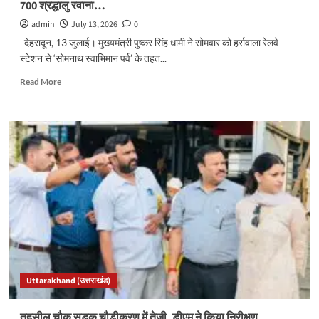
700 श्रद्धालु रवाना…
admin
July 13, 2026
0
देहरादून, 13 जुलाई। मुख्यमंत्री पुष्कर सिंह धामी ने सोमवार को हर्रावाला रेलवे
स्टेशन से ‘सोमनाथ स्वाभिमान पर्व’ के तहत...
Read
Read More
more
about
सीएम
धामी
ने
हर्रावाला
से
वेरावल
के
लिए
विशेष
ट्रेन
को
दिखाई
Uttarakhand (उत्तराखंड)
हरी
झंडी,
700
तहसील चौक सड़क चौड़ीकरण में तेजी, डीएम ने किया निरीक्षण…