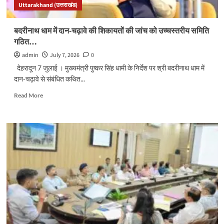
Uttarakhand (उत्तराखंड)
811.87
करोड़
की
बदरीनाथ धाम में दान-चढ़ावे की शिकायतों की जांच को उच्चस्तरीय समिति
सहायता
गठित…
स्वीकृत…
admin
July 7, 2026
0
देहरादून 7 जुलाई । मुख्यमंत्री पुष्कर सिंह धामी के निर्देश पर श्री बदरीनाथ धाम में
दान-चढ़ावे से संबंधित कथित...
Read
Read More
more
about
बदरीनाथ
धाम
में
दान-
चढ़ावे
की
शिकायतों
की
जांच
को
उच्चस्तरीय