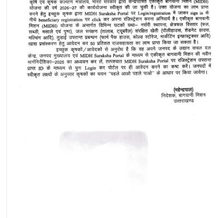
मार्ग
के
डामरीकरण
को
₹1.91
करोड़
मंजूर…