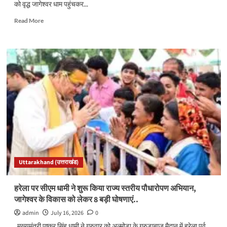
को वृद्ध जागेश्वर धाम पहुंचकर...
जन
के
Read
Read More
द्वार’
more
का
about
तीसरा
हरेला
चरण…
पर
मुख्यमंत्री
ने
वृद्ध
जागेश्वर
में
की
पूजा,
प्रदेश
की
सुख-
Uttarakhand (उत्तराखंड)
समृद्धि
की
कामना…
हरेला पर सीएम धामी ने शुरू किया राज्य स्तरीय पौधारोपण अभियान,
जागेश्वर के विकास को लेकर 8 बड़ी घोषणाएं..
admin
July 16, 2026
0
मुख्यमंत्री पुष्कर सिंह धामी ने गुरुवार को अल्मोड़ा के गरुड़ाबाज मैदान में हरेला पर्व