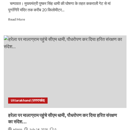
चम्पावत। मुख्यमंत्री पुष्कर सिंह धामी की घोषणा के तहत ककराली गेट से मां
पूर्णागिरि मंदिर तक करीब 20 किलोमीटर...
Read
Read More
more
about
पूर्णागिरि
धाम
मार्ग
पर
लगेंगी
एलईडी
स्ट्रीट
लाइटें,
8.10
करोड़
की
योजना
Uttarakhand (उत्तराखंड)
शुरू…
हरेला पर मालाग्राम पहुंचे सीएम धामी, पौधरोपण कर दिया हरित संरक्षण
का संदेश…
admin
July 14, 2026
0