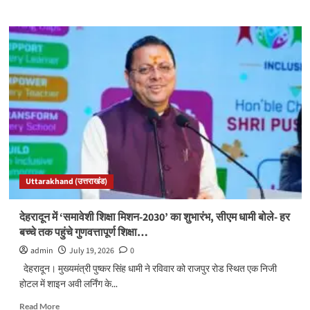
about
ऊर्जा
परियोजनाओं
के
लिए
केंद्र
से
सहयोग
की
मांग,
सीएम
धामी
ने
Uttarakhand (उत्तराखंड)
200
मेगावाट
अतिरिक्त
देहरादून में ‘समावेशी शिक्षा मिशन-2030’ का शुभारंभ, सीएम धामी बोले- हर
बिजली
बच्चे तक पहुंचे गुणवत्तापूर्ण शिक्षा…
मांगी…
admin
July 19, 2026
0
देहरादून। मुख्यमंत्री पुष्कर सिंह धामी ने रविवार को राजपुर रोड स्थित एक निजी
होटल में शाइन अवी लर्निंग के...
Read
Read More