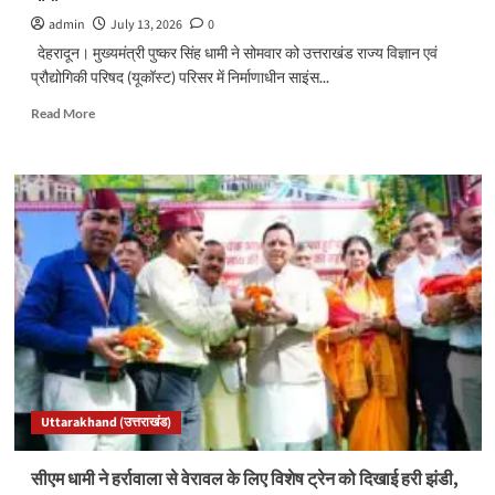
admin
July 13, 2026
0
देहरादून। मुख्यमंत्री पुष्कर सिंह धामी ने सोमवार को उत्तराखंड राज्य विज्ञान एवं
प्रौद्योगिकी परिषद (यूकॉस्ट) परिसर में निर्माणाधीन साइंस...
Read
Read More
more
about
देहरादून
साइंस
सिटी
बनेगी
विज्ञान
और
नवाचार
का
राष्ट्रीय
केंद्र:
सीएम
धामी
Uttarakhand (उत्तराखंड)
सीएम धामी ने हर्रावाला से वेरावल के लिए विशेष ट्रेन को दिखाई हरी झंडी,