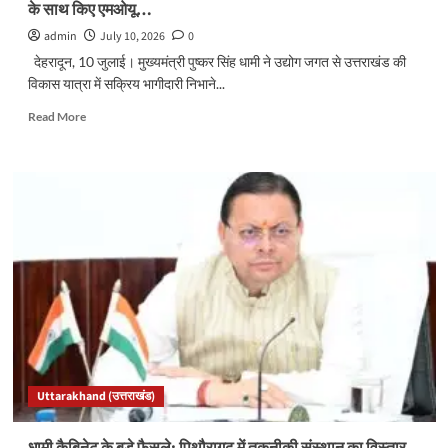
के साथ किए एमओयू…
admin
July 10, 2026
0
देहरादून, 10 जुलाई। मुख्यमंत्री पुष्कर सिंह धामी ने उद्योग जगत से उत्तराखंड की
विकास यात्रा में सक्रिय भागीदारी निभाने...
Read
Read More
more
about
उत्तराखंड
में
सीएसआर
को
मिलेगा
नया
बल,
कई
बड़ी
कंपनियों
ने
सरकार
Uttarakhand (उत्तराखंड)
के
साथ
किए
धामी कैबिनेट के बड़े फैसले: पिथौरागढ़ में तकनीकी संस्थान का विस्तार,