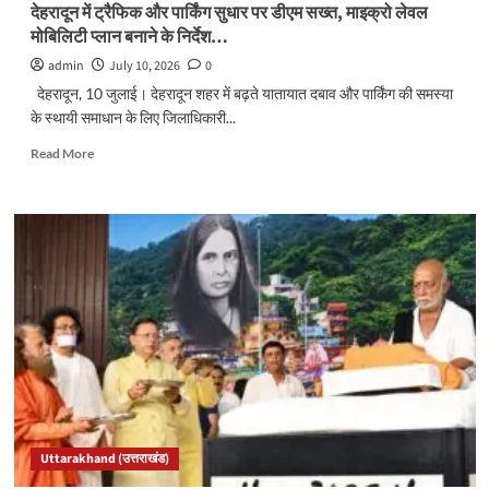
सुरक्षा
देहरादून में ट्रैफिक और पार्किंग सुधार पर डीएम सख्त, माइक्रो लेवल
नियम
मोबिलिटी प्लान बनाने के निर्देश…
लागू…
admin
July 10, 2026
0
देहरादून, 10 जुलाई। देहरादून शहर में बढ़ते यातायात दबाव और पार्किंग की समस्या
के स्थायी समाधान के लिए जिलाधिकारी...
Read
Read More
more
about
देहरादून
में
ट्रैफिक
और
पार्किंग
सुधार
पर
डीएम
सख्त,
माइक्रो
लेवल
मोबिलिटी
Uttarakhand (उत्तराखंड)
प्लान
बनाने