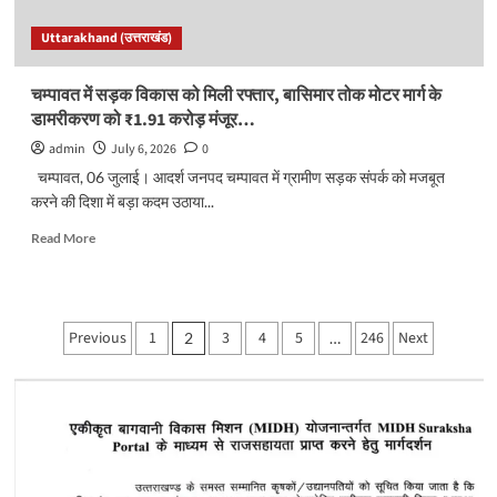
पूरी
Uttarakhand (उत्तराखंड)
होंगी
सभी
तैयारियां:
चम्पावत में सड़क विकास को मिली रफ्तार, बासिमार तोक मोटर मार्ग के
डीएम
डामरीकरण को ₹1.91 करोड़ मंजूर…
admin
July 6, 2026
0
चम्पावत, 06 जुलाई। आदर्श जनपद चम्पावत में ग्रामीण सड़क संपर्क को मजबूत
करने की दिशा में बड़ा कदम उठाया...
Read
Read More
more
about
चम्पावत
में
Posts
Previous
1
3
4
5
246
Next
2
…
सड़क
pagination
विकास
को
मिली
रफ्तार,
बासिमार
तोक
मोटर