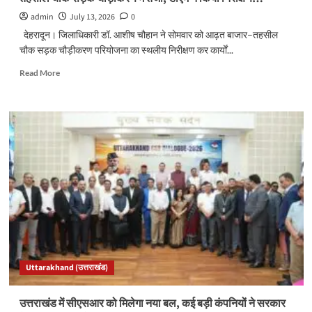
श्रद्धालु
admin
July 13, 2026
0
रवाना…
देहरादून। जिलाधिकारी डॉ. आशीष चौहान ने सोमवार को आढ़त बाजार–तहसील
चौक सड़क चौड़ीकरण परियोजना का स्थलीय निरीक्षण कर कार्यों...
Read
Read More
more
about
तहसील
चौक
सड़क
चौड़ीकरण
में
तेजी,
डीएम
ने
किया
निरीक्षण…
Uttarakhand (उत्तराखंड)
उत्तराखंड में सीएसआर को मिलेगा नया बल, कई बड़ी कंपनियों ने सरकार