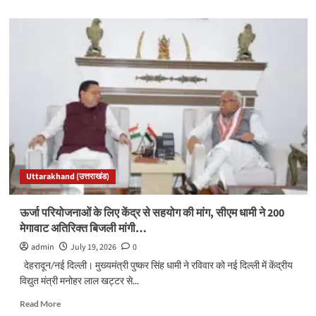
about
भारी
बारिश
पर
अलर्ट,
सीएम
धामी
ने
अधिकारियों
को
सतर्क
रहने
के
Uttarakhand (उत्तराखंड)
दिए
निर्देश…
ऊर्जा परियोजनाओं के लिए केंद्र से सहयोग की मांग, सीएम धामी ने 200
मेगावाट अतिरिक्त बिजली मांगी…
admin
July 19, 2026
0
देहरादून/नई दिल्ली। मुख्यमंत्री पुष्कर सिंह धामी ने रविवार को नई दिल्ली में केंद्रीय
विद्युत मंत्री मनोहर लाल खट्टर से...
Read
Read More
more