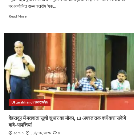
पर आयोजित राज्य स्तरीय ‘एक...
Read
Read More
more
about
हरेला
पर
सीएम
धामी
ने
शुरू
किया
राज्य
स्तरीय
पौधारोपण
अभियान,
जागेश्वर
Uttarakhand (उत्तराखंड)
के
विकास
को
देहरादून में मतदाता सूची सुधार का मौका, 13 अगस्त तक दर्ज करा सकेंगे
लेकर
दावे-आपत्तियां
8
बड़ी
admin
July 16, 2026
0