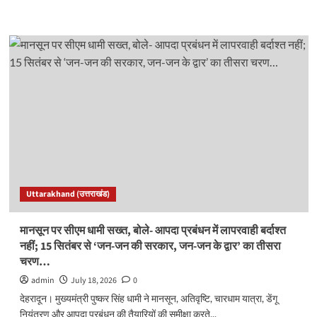
more
about
देहरादून
में
‘समावेशी
शिक्षा
मिशन-2030’
का
शुभारंभ,
सीएम
धामी
बोले-
हर
बच्चे
Uttarakhand (उत्तराखंड)
तक
पहुंचे
गुणवत्तापूर्ण
मानसून पर सीएम धामी सख्त, बोले- आपदा प्रबंधन में लापरवाही बर्दाश्त
शिक्षा…
नहीं; 15 सितंबर से ‘जन-जन की सरकार, जन-जन के द्वार’ का तीसरा
चरण…
admin
July 18, 2026
0
देहरादून। मुख्यमंत्री पुष्कर सिंह धामी ने मानसून, अतिवृष्टि, चारधाम यात्रा, डेंगू
नियंत्रण और आपदा प्रबंधन की तैयारियों की समीक्षा करते...