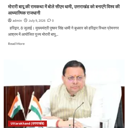
के
मोरारी बापू की रामकथा में बोले सीएम धामी, उत्तराखंड को बनाएंगे विश्व की
निर्देश…
आध्यात्मिक राजधानी
admin
July 9, 2026
0
हरिद्वार, 8 जुलाई। मुख्यमंत्री पुष्कर सिंह धामी ने बुधवार को हरिद्वार स्थित प्रेमनगर
आश्रम में आयोजित पूज्य मोरारी बापू...
Read
Read More
more
about
मोरारी
बापू
की
रामकथा
में
बोले
सीएम
धामी,
उत्तराखंड
को
बनाएंगे
विश्व
Uttarakhand (उत्तराखंड)
की