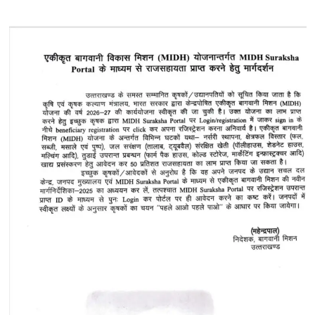
about
खबर
अपडेटः
हेमकुंड
में
ग्लेशियर
खिसकने
से
यात्रा
मार्ग
बंद,
लापता
महिला
श्रद्धालु
का
शव
बरामद..