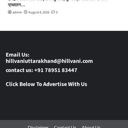
प्रक्षालन…
admin
August 4, 2026
0
Email Us:
hillvaniuttarakhand@hillvani.com
contact us: +91 78951 83447
Click Below To Advertise With Us
Disclaimer
Contact Us
About Us