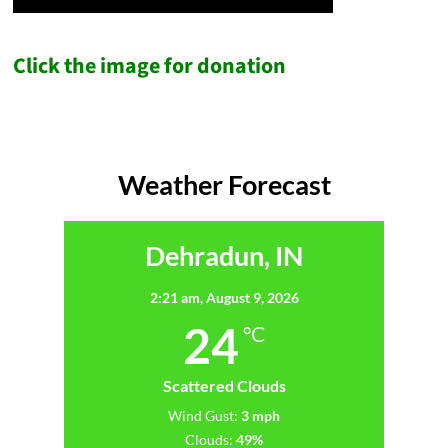
Click the image for donation
Weather Forecast
Dehradun, IN
2:21 am,
August 9, 2026
24
°C
Scattered Clouds
Wind Gust:
3 mph
Clouds:
49%